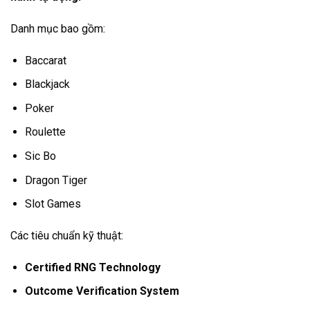
Danh mục bao gồm:
Baccarat
Blackjack
Poker
Roulette
Sic Bo
Dragon Tiger
Slot Games
Các tiêu chuẩn kỹ thuật:
Certified RNG Technology
Outcome Verification System