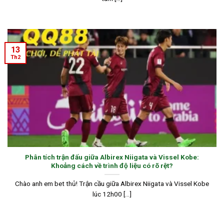
13
Th2
Phân tích trận đấu giữa Albirex Niigata và Vissel Kobe:
Khoảng cách về trình độ liệu có rõ rệt?
Chào anh em bet thủ! Trận cầu giữa Albirex Niigata và Vissel Kobe
lúc 12h00 [...]