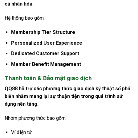
cá nhân hóa.
Hệ thống bao gồm:
Membership Tier Structure
Personalized User Experience
Dedicated Customer Support
Member Benefit Management
Thanh toán & Bảo mật giao dịch
QQ88 hỗ trợ các phương thức giao dịch kỹ thuật số phổ
biến nhằm mang lại sự thuận tiện trong quá trình sử
dụng nền tảng.
Nhóm phương thức bao gồm:
Ví điện tử