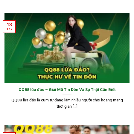
13
Th2
QQ88 lừa đảo – Giải Mã Tin Đồn Và Sự Thật Cần Biết
QQ88 lừa đảo là cụm từ đang làm nhiều người chơi hoang mang
thời gian [...]