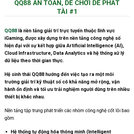
QQ88 AN TOÀN, DỄ CHƠI DỄ PHÁT
TÀI #1
QQ88
là nền tảng giải trí trực tuyến thuộc lĩnh vực
iGaming, được xây dựng trên nền tảng công nghệ số
hiện đại với sự kết hợp giữa Artificial Intelligence (AI),
Cloud Infrastructure, Data Analytics và hệ thống xử lý
dữ liệu theo thời gian thực.
Hệ sinh thái QQ88 hướng đến việc tạo ra một môi
trường giải trí kỹ thuật số có khả năng mở rộng, vận
hành ổn định và tối ưu trải nghiệm người dùng trên nhiều
thiết bị khác nhau.
Nền tảng tập trung phát triển các nhóm công nghệ cốt lõi bao
gồm:
Hệ thống tự động hóa thông minh (Intelligent