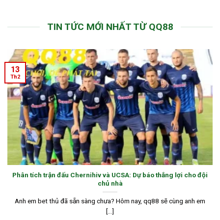
TIN TỨC MỚI NHẤT TỪ QQ88
13
Th2
Phân tích trận đấu Chernihiv và UCSA: Dự báo thắng lợi cho đội
chủ nhà
Anh em bet thủ đã sẵn sàng chưa? Hôm nay, qq88 sẽ cùng anh em
[...]