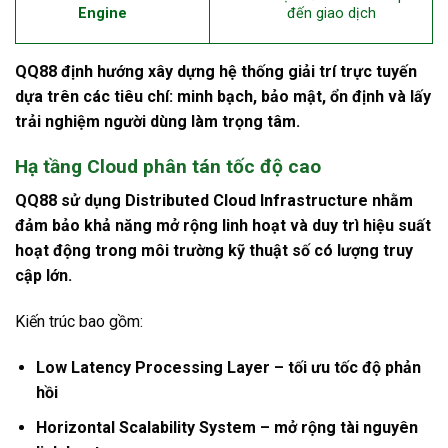
Engine
đến giao dịch
QQ88 định hướng xây dựng hệ thống giải trí trực tuyến
dựa trên các tiêu chí: minh bạch, bảo mật, ổn định và lấy
trải nghiệm người dùng làm trọng tâm.
Hạ tầng Cloud phân tán tốc độ cao
QQ88 sử dụng Distributed Cloud Infrastructure nhằm
đảm bảo khả năng mở rộng linh hoạt và duy trì hiệu suất
hoạt động trong môi trường kỹ thuật số có lượng truy
cập lớn.
Kiến trúc bao gồm:
Low Latency Processing Layer – tối ưu tốc độ phản
hồi
Horizontal Scalability System – mở rộng tài nguyên