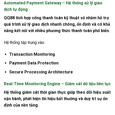
Automated Payment Gateway – Hệ thống xử lý giao
dịch tự động
QQ88 tích hợp cổng thanh toán kỹ thuật số nhằm hỗ trợ
quá trình xử lý giao dịch nhanh chóng, ổn định và có khả
năng kết nối với nhiều phương thức thanh toán phổ biến.
Hệ thống tập trung vào:
Transaction Monitoring
Payment Data Protection
Secure Processing Architecture
Real-Time Monitoring Engine – Giám sát dữ liệu liên tục
Hệ thống giám sát thời gian thực giúp theo dõi hiệu suất
vận hành, phát hiện tín hiệu bất thường và duy trì sự ổn
định của nền tảng.