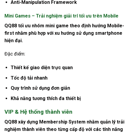
Anti-Manipulation Framework
Mini Games – Trải nghiệm giải trí tối ưu trên Mobile
QQ88 tối ưu nhóm mini game theo định hướng Mobile-
first nhằm phù hợp với xu hướng sử dụng smartphone
hiện đại.
Đặc điểm:
Thiết kế giao diện trực quan
Tốc độ tải nhanh
Quy trình sử dụng đơn giản
Khả năng tương thích đa thiết bị
VIP & Hệ thống thành viên
QQ88 xây dựng Membership System nhằm quản lý trải
nghiệm thành viên theo từng cấp độ với các tính năng