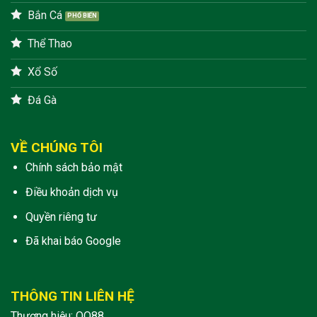
Bắn Cá
Thể Thao
Xổ Số
Đá Gà
VỀ CHÚNG TÔI
Chính sách bảo mật
Điều khoản dịch vụ
Quyền riêng tư
Đã khai báo Google
THÔNG TIN LIÊN HỆ
Thương hiệu: QQ88