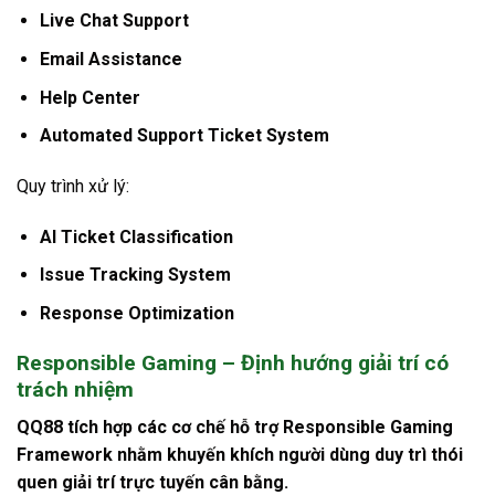
Live Chat Support
Email Assistance
Help Center
Automated Support Ticket System
Quy trình xử lý:
AI Ticket Classification
Issue Tracking System
Response Optimization
Responsible Gaming – Định hướng giải trí có
trách nhiệm
QQ88 tích hợp các cơ chế hỗ trợ Responsible Gaming
Framework nhằm khuyến khích người dùng duy trì thói
quen giải trí trực tuyến cân bằng.