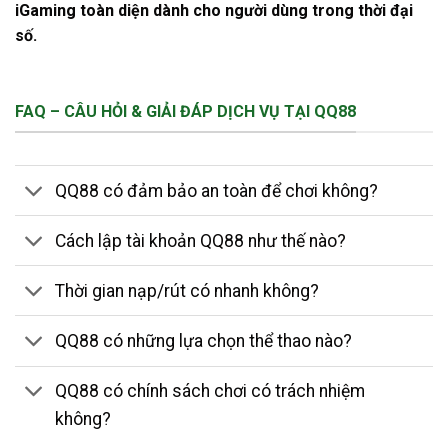
iGaming toàn diện dành cho người dùng trong thời đại
số.
FAQ – CÂU HỎI & GIẢI ĐÁP DỊCH VỤ TẠI QQ88
QQ88 có đảm bảo an toàn để chơi không?
Cách lập tài khoản QQ88 như thế nào?
Thời gian nạp/rút có nhanh không?
QQ88 có những lựa chọn thể thao nào?
QQ88 có chính sách chơi có trách nhiệm
không?