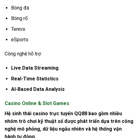
Bóng đá
Bóng rổ
Tennis
eSports
Công nghệ hỗ trợ:
Live Data Streaming
Real-Time Statistics
AI-Based Data Analysis
Casino Online & Slot Games
Hệ sinh thái casino trực tuyến QQ88 bao gồm nhiều
nhóm trò chơi kỹ thuật số được phát triển dựa trên công
nghệ mô phỏng, dữ liệu ngẫu nhiên và hệ thống vận
hành tự động.