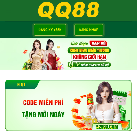
Bỏ
qua
nội
dung
ĐĂNG KÝ +58K
ĐĂNG NHẬP