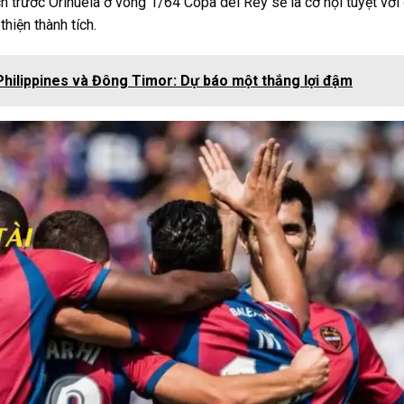
h trước Orihuela ở vòng 1/64 Copa del Rey sẽ là cơ hội tuyệt vời
hiện thành tích.
Philippines và Đông Timor: Dự báo một thắng lợi đậm