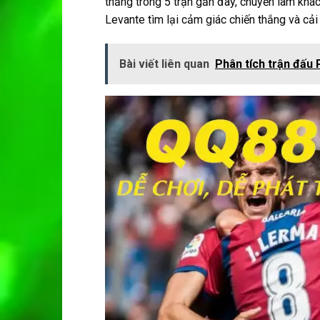
thắng trong 5 trận gần đây, chuyến làm khác
Levante tìm lại cảm giác chiến thắng và cải t
Bài viết liên quan
Phân tích trận đấu 