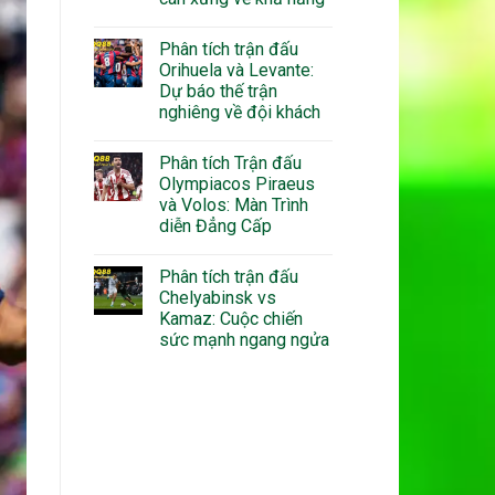
Phân tích trận đấu
Orihuela và Levante:
Dự báo thế trận
nghiêng về đội khách
Phân tích Trận đấu
Olympiacos Piraeus
và Volos: Màn Trình
diễn Đẳng Cấp
Phân tích trận đấu
Chelyabinsk vs
Kamaz: Cuộc chiến
sức mạnh ngang ngửa