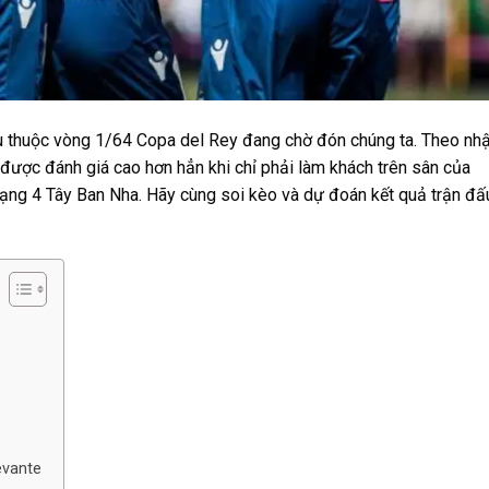
u thuộc vòng 1/64 Copa del Rey đang chờ đón chúng ta. Theo nh
 được đánh giá cao hơn hẳn khi chỉ phải làm khách trên sân của
 hạng 4 Tây Ban Nha. Hãy cùng soi kèo và dự đoán kết quả trận đấ
evante