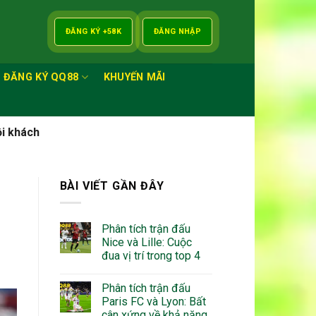
ĐĂNG KÝ +58K
ĐĂNG NHẬP
ĐĂNG KÝ QQ88
KHUYẾN MÃI
ội khách
BÀI VIẾT GẦN ĐÂY
Phân tích trận đấu
Nice và Lille: Cuộc
đua vị trí trong top 4
Phân tích trận đấu
Paris FC và Lyon: Bất
cân xứng về khả năng