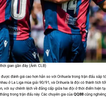
thời gian gần đây (Ảnh: CLB)
 được đánh giá cao hơn hẳn so với Orihuela trong trận đấu sắp tớ
hau ở La Liga mùa giải 90/91, và Orihuela là đội có thành tích tố
ên, với sự chênh lệch về đẳng cấp giữa hai đội ở thời điểm hiện tại
thắng trong trận đấu này. Các chuyên gia của
QQ88
cũng nghiêng