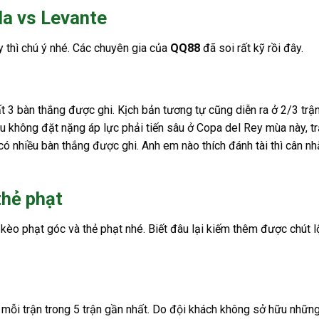
ela vs Levante
y thì chú ý nhé. Các chuyên gia của
QQ88
đã soi rất kỹ rồi đây.
ất 3 bàn thắng được ghi. Kịch bản tương tự cũng diễn ra ở 2/3 trậ
ều không đặt nặng áp lực phải tiến sâu ở Copa del Rey mùa này, t
ó nhiều bàn thắng được ghi. Anh em nào thích đánh tài thì cân nh
thẻ phạt
èo phạt góc và thẻ phạt nhé. Biết đâu lại kiếm thêm được chút l
c mỗi trận trong 5 trận gần nhất. Do đội khách không sở hữu nhữn