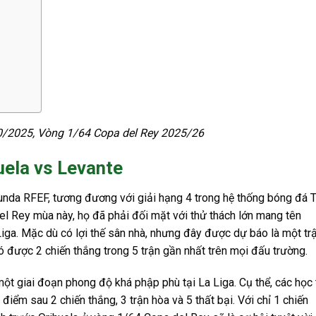
/2025, Vòng 1/64 Copa del Rey 2025/26
uela vs Levante
unda RFEF, tương đương với giải hạng 4 trong hệ thống bóng đá 
l Rey mùa này, họ đã phải đối mặt với thử thách lớn mang tên
Liga. Mặc dù có lợi thế sân nhà, nhưng đây được dự báo là một tr
ó được 2 chiến thắng trong 5 trận gần nhất trên mọi đấu trường.
một giai đoạn phong độ khá phập phù tại La Liga. Cụ thể, các học 
iểm sau 2 chiến thắng, 3 trận hòa và 5 thất bại. Với chỉ 1 chiến