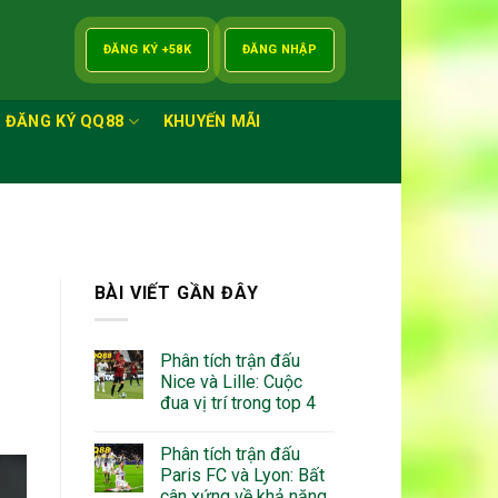
ĐĂNG KÝ +58K
ĐĂNG NHẬP
ĐĂNG KÝ QQ88
KHUYẾN MÃI
BÀI VIẾT GẦN ĐÂY
Phân tích trận đấu
Nice và Lille: Cuộc
đua vị trí trong top 4
Phân tích trận đấu
Paris FC và Lyon: Bất
cân xứng về khả năng