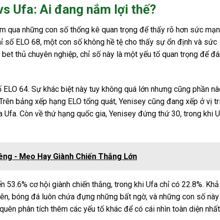
s Ufa: Ai đang nắm lợi thế?
iểm qua những con số thống kê quan trọng để thấy rõ hơn sức mạ
chỉ số ELO 68, một con số không hề tệ cho thấy sự ổn định và sức
 bet thủ chuyên nghiệp, chỉ số này là một yếu tố quan trọng để đ
số ELO 64. Sự khác biệt này tuy không quá lớn nhưng cũng phần nà
 Trên bảng xếp hạng ELO tổng quát, Yenisey cũng đang xếp ở vị tr
a Ufa. Còn về thứ hạng quốc gia, Yenisey đứng thứ 30, trong khi 
Liêng - Mẹo Hay Giành Chiến Thắng Lớn
 53.6% cơ hội giành chiến thắng, trong khi Ufa chỉ có 22.8%. Khả
iên, bóng đá luôn chứa đựng những bất ngờ, và những con số này
uên phân tích thêm các yếu tố khác để có cái nhìn toàn diện nhất