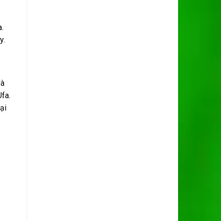
a.
y.
và
Ufa.
ại