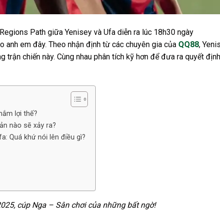
Regions Path giữa Yenisey và Ufa diễn ra lúc 18h30 ngày
o anh em đây. Theo nhận định từ các chuyên gia của
QQ88
, Yeni
g trận chiến này. Cùng nhau phân tích kỹ hơn để đưa ra quyết địn
nắm lợi thế?
ản nào sẽ xảy ra?
a: Quá khứ nói lên điều gì?
025, cúp Nga – Sân chơi của những bất ngờ!