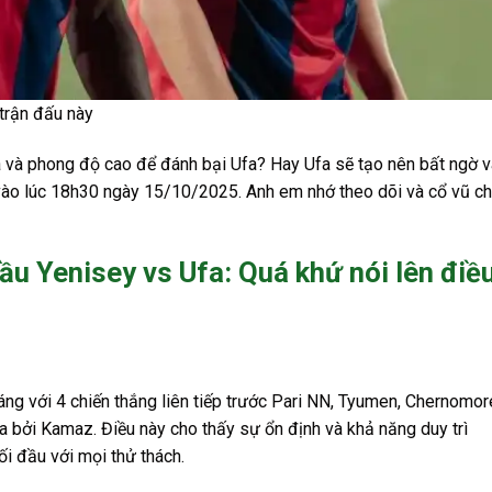
trận đấu này
hà và phong độ cao để đánh bại Ufa? Hay Ufa sẽ tạo nên bất ngờ v
i vào lúc 18h30 ngày 15/10/2025. Anh em nhớ theo dõi và cổ vũ c
ầu Yenisey vs Ufa: Quá khứ nói lên điề
ng với 4 chiến thắng liên tiếp trước Pari NN, Tyumen, Chernomor
a bởi Kamaz. Điều này cho thấy sự ổn định và khả năng duy trì
i đầu với mọi thử thách.