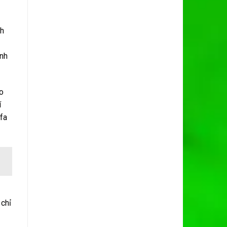
nh
ánh
o
í
Ufa
 chỉ