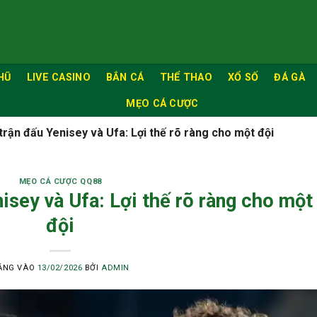
HŨ
LIVE CASINO
BẮN CÁ
THỂ THAO
XỔ SỐ
ĐÁ GÀ
MẸO CÁ CƯỢC
trận đấu Yenisey và Ufa: Lợi thế rõ ràng cho một đội
MẸO CÁ CƯỢC QQ88
isey và Ufa: Lợi thế rõ ràng cho một
đội
ĂNG VÀO
13/02/2026
BỞI
ADMIN