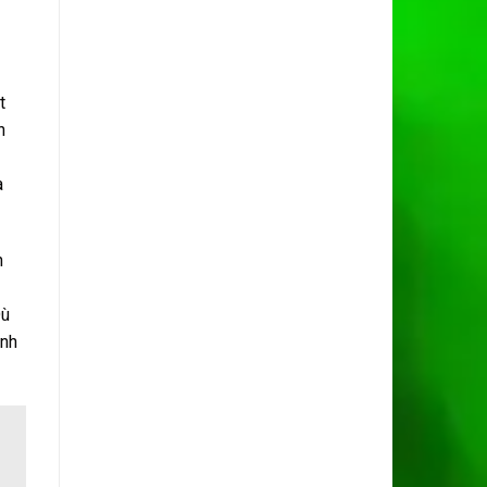
t
n
1
a
n
Dù
ành