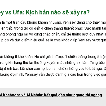
y vs Ufa: Kịch bản nào sẽ xảy ra?
sẽ là một trận cầu không khoan nhượng. Yenisey đang cho thấy mộ
liên tiếp, trong đó có đến 4 chiến thắng thuyết phục. Sức mạnh tấ
àng phòng ngự lại vô cùng chắc chắn, chỉ để thủng lưới duy nhất 
nhịp độ và dứt điểm hiệu quả sẽ là chìa khóa giúp Yenisey vượt qu
ải không ít khó khăn. Họ chỉ giành được 1 chiến thắng trong 5 trậ
trong khi hàng thủ lại thường xuyên mắc những sai lầm đáng tiếc.
 bị đánh bại. Lối chơi của họ luôn ẩn chứa những yếu tố bất ngờ. 
 lượng đội hình, Yenisey vẫn được đánh giá cao hơn trong việc gi
Al Khaboora và Al Nahda: Kết quả gần như ngang tài ngang