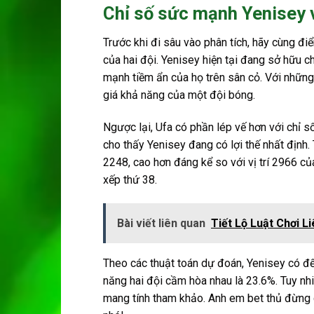
Chỉ số sức mạnh Yenisey v
Trước khi đi sâu vào phân tích, hãy cùng đ
của hai đội. Yenisey hiện tại đang sở hữu 
mạnh tiềm ẩn của họ trên sân cỏ. Với những
giá khả năng của một đội bóng.
Ngược lại, Ufa có phần lép vế hơn với chỉ 
cho thấy Yenisey đang có lợi thế nhất định.
2248, cao hơn đáng kể so với vị trí 2966 củ
xếp thứ 38.
Bài viết liên quan
Tiết Lộ Luật Chơi 
Theo các thuật toán dự đoán, Yenisey có đến
năng hai đội cầm hòa nhau là 23.6%. Tuy nh
mang tính tham khảo. Anh em bet thủ đừng q